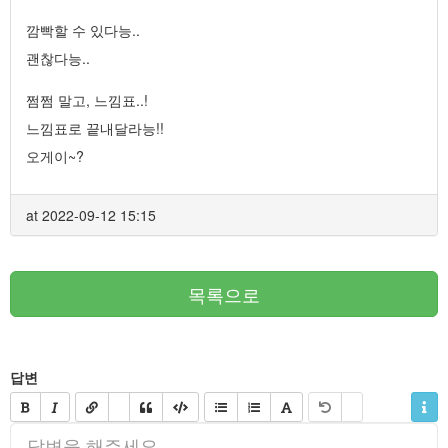
깜빡할 수 있다능..
괜찮다능..
쩜쩜 말고, 느낌표..!
느낌표로 끝내달라능!!
오게이~?
at 2022-09-12 15:15
목록으로
답변