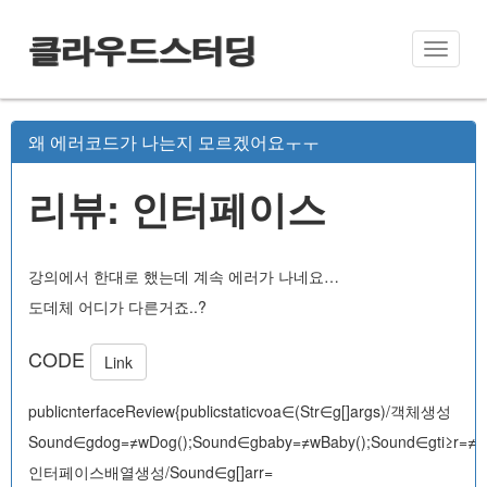
클라우드스터딩
Toggle
naviga
왜 에러코드가 나는지 모르겠어요ㅜㅜ
리뷰: 인터페이스
강의에서 한대로 했는데 계속 에러가 나네요…
도데체 어디가 다른거죠..?
CODE
Link
publicnterfaceReview{publicstaticvoa∈(Str∈g[]args)/객체생성
Sound∈gdog=≠wDog();Sound∈gbaby=≠wBaby();Sound∈gti≥r=≠wT
인터페이스배열생성/Sound∈g[]arr=