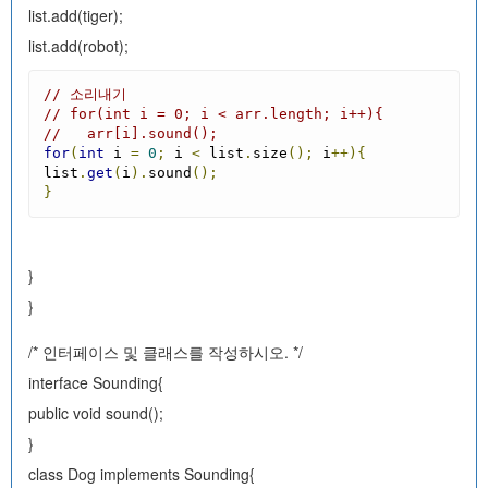
list.add(tiger);
list.add(robot);
// 소리내기
// for(int i = 0; i < arr.length; i++){
//   arr[i].sound();
for
(
int
 i 
=
0
;
 i 
<
 list
.
size
();
 i
++){
list
.
get
(
i
).
sound
();
}
}
}
/* 인터페이스 및 클래스를 작성하시오. */
interface Sounding{
public void sound();
}
class Dog implements Sounding{