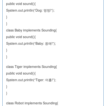
public void sound(){
System.out.println(“Dog: 멍멍!”);
}
}
class Baby implements Sounding{
public void sound(){
System.out.println(“Baby: 응애!”);
}
}
class Tiger implements Sounding{
public void sound(){
System.out.println(“Tiger: 어흥!”);
}
}
class Robot implements Sounding{