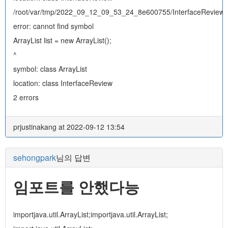
/root/var/tmp/2022_09_12_09_53_24_8e600755/InterfaceReview.j
error: cannot find symbol
ArrayList
list = new ArrayList
();
^
symbol: class ArrayList
location: class InterfaceReview
2 errors
prjustinakang at 2022-09-12 13:54
sehongpark
님의 답변
임포트를 안했다능
importjava.util.ArrayList;importjava.util.ArrayList;