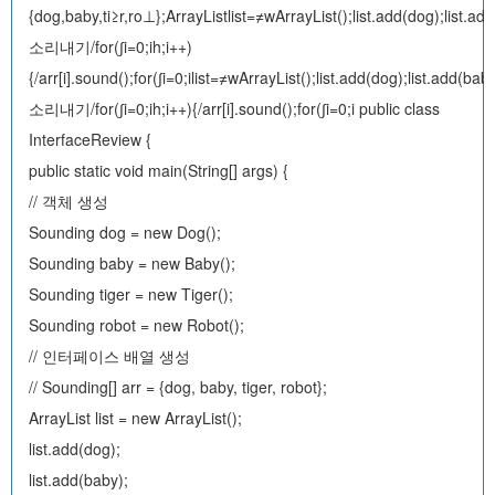
{dog,baby,ti≥r,ro⊥};ArrayList
list=≠wArrayList
();list.add(dog);list.add
소리내기/for(∫i=0;i
h;i++)
{/arr[i].sound();for(∫i=0;i
list=≠wArrayList
();list.add(dog);list.add(baby
소리내기/for(∫i=0;i
h;i++){/arr[i].sound();for(∫i=0;i
public class
InterfaceReview {
public static void main(String[] args) {
// 객체 생성
Sounding dog = new Dog();
Sounding baby = new Baby();
Sounding tiger = new Tiger();
Sounding robot = new Robot();
// 인터페이스 배열 생성
// Sounding[] arr = {dog, baby, tiger, robot};
ArrayList
list = new ArrayList
();
list.add(dog);
list.add(baby);