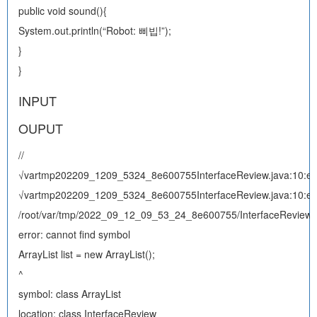
public void sound(){
System.out.println(“Robot: 삐빕!”);
}
}
INPUT
OUPUT
//
√vartmp202209_1209_5324_8e600755InterfaceReview.java:10:err
√vartmp202209_1209_5324_8e600755InterfaceReview.java:10:err
/root/var/tmp/2022_09_12_09_53_24_8e600755/InterfaceReview.j
error: cannot find symbol
ArrayList
list = new ArrayList
();
^
symbol: class ArrayList
location: class InterfaceReview