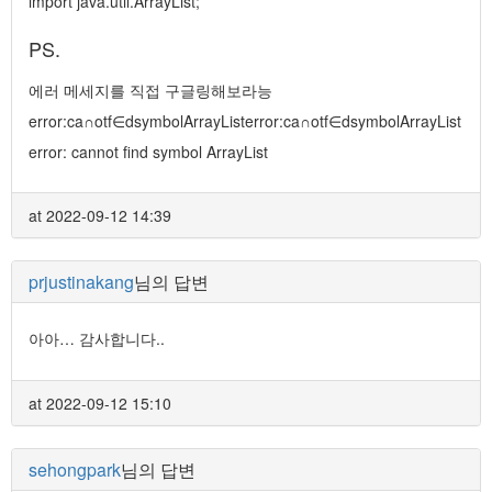
import java.util.ArrayList;
PS.
에러 메세지를 직접 구글링해보라능
error:ca∩otf∈dsymbolArrayListerror:ca∩otf∈dsymbolArrayList
error: cannot find symbol ArrayList
at 2022-09-12 14:39
prjustinakang
님의 답변
아아… 감사합니다..
at 2022-09-12 15:10
sehongpark
님의 답변