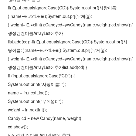
if(∈put.equalsIgnoreCase(CD)){System.out.pr∫(사탕이름:
);name=∈.≠xtL∈e();System.out.pr∫(무게(g):
);weight=∈.≠xtInt();Candycd=≠wCandy(name,weight);cd.show();/
생성된캔디를ArrayList에추가
list.add(cd);}if(∈put.equalsIgnoreCase(CD)){System.out.pr∫(사
탕이름: );name=∈.≠xtL∈e();System.out.pr∫(무게(g):
);weight=∈.≠xtInt();Candycd=≠wCandy(name,weight);cd.show();/
생성된캔디를ArrayList에추가list.add(cd);}
if (input.equalsIgnoreCase(“CD”)) {
System.out.print(“사탕이름: “);
name = in.nextLine();
System.out.print(“무게(g): “);
weight = in.nextInt();
Candy cd = new Candy(name, weight);
cd.show();
// 생성된 캔디를 ArrayList에 추가