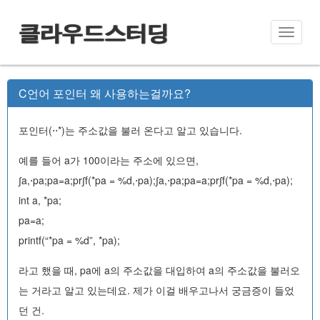
클라우드스터딩
Toggle
naviga
C언어 포인터 왜 사용하는걸까요?
포인터(⋅⋅*)는 주소값을 불러 온다고 알고 있습니다.
예를 들어 a가 100이라는 주소에 있으면,
∫a,⋅pa;pa=a;pr∫f(*pa = %d,⋅pa);∫a,⋅pa;pa=a;pr∫f(*pa = %d,⋅pa);
int a, *pa;
pa=a;
printf(“*pa = %d”, *pa);
라고 했을 때, pa에 a의 주소값을 대입하여 a의 주소값을 불러오
는 거라고 알고 있는데요. 제가 이걸 배우고나서 궁금증이 들었
던 건.