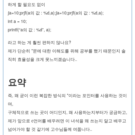
하게 할 필요도 없이
∫a=10;pr∫f(a의 값 : %d,a);∫a=10;pr∫f(a의 값 : %d,a);
int a = 10;
printf(“a의 값 : %d”, a);
라고 하는 게 훨씬 편하지 않나요?
제가 단순히 *문에 대한 이해도를 위해 공부를 했기 때문인지 솔
직히 효율성을 크게 못느끼겠습니다..
요약
즉, 왜 굳이 이런 복잡한 방식의 *이라는 포인터를 사용하는 것이
며,
구체적으로 쓰는 곳이 어디인지, 왜 사용하는지부터가 궁금하고,
제가 앞으로 c언어를 배우려면 이 녀석을 왜 쓰는지 알고 배우고
넘어가야 할 것 같기에 고수님들께 여쭙니다..