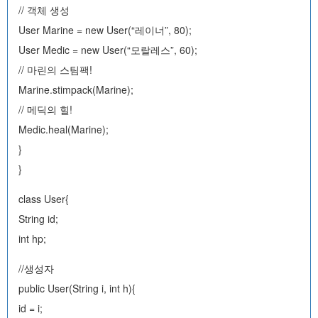
// 객체 생성
User Marine = new User(“레이너”, 80);
User Medic = new User(“모랄레스”, 60);
// 마린의 스팀팩!
Marine.stimpack(Marine);
// 메딕의 힐!
Medic.heal(Marine);
}
}
class User{
String id;
int hp;
//생성자
public User(String i, int h){
id = i;