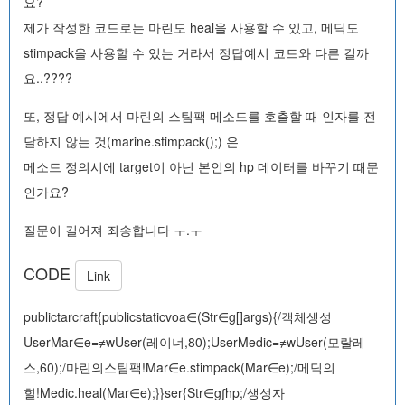
요?
제가 작성한 코드로는 마린도 heal을 사용할 수 있고, 메딕도
stimpack을 사용할 수 있는 거라서 정답예시 코드와 다른 걸까
요..????
또, 정답 예시에서 마린의 스팀팩 메소드를 호출할 때 인자를 전
달하지 않는 것(marine.stimpack();) 은
메소드 정의시에 target이 아닌 본인의 hp 데이터를 바꾸기 때문
인가요?
질문이 길어져 죄송합니다 ㅜ.ㅜ
CODE
Link
publictarcraft{publicstaticvoa∈(Str∈g[]args){/객체생성
UserMar∈e=≠wUser(레이너,80);UserMedic=≠wUser(모랄레
스,60);/마린의스팀팩!Mar∈e.stimpack(Mar∈e);/메딕의
힐!Medic.heal(Mar∈e);}}ser{Str∈g∫hp;/생성자