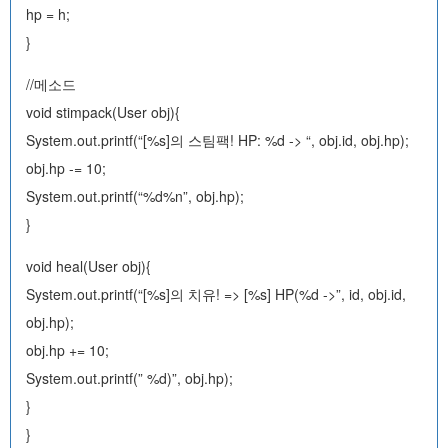
hp = h;
}
//메소드
void stimpack(User obj){
System.out.printf(“[%s]의 스팀팩! HP: %d -> “, obj.id, obj.hp);
obj.hp -= 10;
System.out.printf(“%d%n”, obj.hp);
}
void heal(User obj){
System.out.printf(“[%s]의 치유! => [%s] HP(%d ->”, id, obj.id,
obj.hp);
obj.hp += 10;
System.out.printf(” %d)”, obj.hp);
}
}