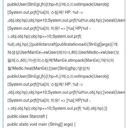
publicUser(Str∈gi,∫h){i;hp=h;}/메소드votimpack(Userobj)
{System.out.pr∫f([%s]의 스팀팩! HP: %d ->
,obj.obj.hp);obj.hp≡10;System.out.pr∫f(%d%n,obj.hp);}voeal(Userob
{System.out.pr∫f([%s]의 치유! => [%s] HP(%d -
>,obj.obj.hp);obj.hp+=10;System.out.pr∫f(
%d),obj.hp);}}publictarcraft{publicstaticvoa∈(Str∈g[]args){/객
체생성UserMar∈e=≠wUser(레이너,80);UserMedic=≠wUser(모
랄레스,60);/마린의스팀팩!Mar∈e.stimpack(Mar∈e);/메딕의
힐!Medic.heal(Mar∈e);}}ser{Str∈g∫hp;/생성자
publicUser(Str∈gi,∫h){i;hp=h;}/메소드votimpack(Userobj)
{System.out.pr∫f([%s]의 스팀팩! HP: %d ->
,obj.obj.hp);obj.hp≡10;System.out.pr∫f(%d%n,obj.hp);}voeal(Userob
{System.out.pr∫f([%s]의 치유! => [%s] HP(%d -
>,obj.obj.hp);obj.hp+=10;System.out.pr∫f( %d),obj.hp);}}
public class Starcraft {
public static void main (String[] args) {