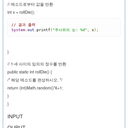
// 메소드로부터 값을 반환
int x = rollDie();
// 결과 출력
System
.
out
.
printf
(
"주사위의 눈: %d"
,
 x
);
}
// 1~6 사이의 임의의 정수를 반환
public static int rollDie() {
/* 해당 메소드를 완성하시오. */
return (int)Math.random()*6+1;
}
}
INPUT
OUPUT