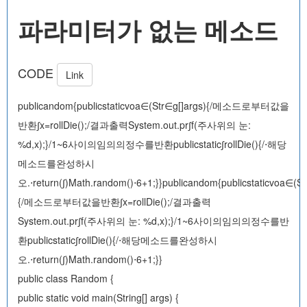
파라미터가 없는 메소드
CODE
Link
publicandom{publicstaticvoa∈(Str∈g[]args){/메소드로부터값을
반환∫x=rollDie();/결과출력System.out.pr∫f(주사위의 눈:
%d,x);}/1~6사이의임의의정수를반환publicstatic∫rollDie(){/⋅해당
메소드를완성하시
오.⋅return(∫)Math.random()⋅6+1;}}publicandom{publicstaticvoa∈(St
{/메소드로부터값을반환∫x=rollDie();/결과출력
System.out.pr∫f(주사위의 눈: %d,x);}/1~6사이의임의의정수를반
환publicstatic∫rollDie(){/⋅해당메소드를완성하시
오.⋅return(∫)Math.random()⋅6+1;}}
public class Random {
public static void main(String[] args) {