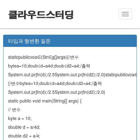
클라우드스터딩
Toggle
naviga
타입과 형변환 질문
staticpublicvoa∈(Str∈g[]args){/변수
bytea=10;doub≤d=a4d;doub≤d2=a4;/출력
System.out.pr∫ln(d);/2.5System.out.pr∫ln(d2);/2.0}staticpublicvoa∈
{/변수bytea=10;doub≤d=a4d;doub≤d2=a4;/출력
System.out.pr∫ln(d);/2.5System.out.pr∫ln(d2);/2.0}
static public void main(String[] args) {
// 변수
byte a = 10;
double d = a/4d;
double d2 = a/4;