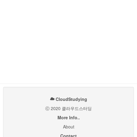
CloudStudying
ⓒ 2020 클라우드스터딩
More Info..
About
Contact