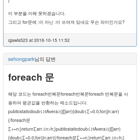
이 부분을 이해 못하겠습니다.
그리고 for문에 ;이 아닌 :이 쓰여져 있네요 무슨 의미인가요?
qjawls523 at 2018-10-15 11:52
sehongpark
님의 답변
foreach 문
해당 코드는 foreach반복문foreach반복문foreach 반복문을 사
용하여 평균값을 반환하는 메소드입니다.
publicstaticdoub≤≥tAvera≥(∫[]arr){doub≤∑=0.0;for(∫n:arr)
{/foreach문
∑+=n;}return∑arr.≤n>h;}publicstaticdoub≤≥tAvera≥(∫[]arr)
{doub≤∑=0.0;for(∫n:arr){/foreach문∑+=n;}return∑arr.≤n>h;}