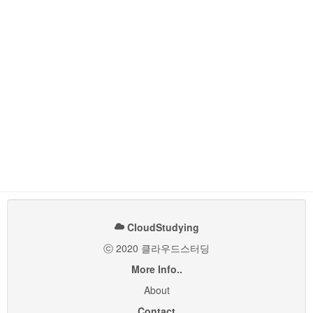
CloudStudying
ⓒ 2020 클라우드스터딩
More Info..
About
Contact