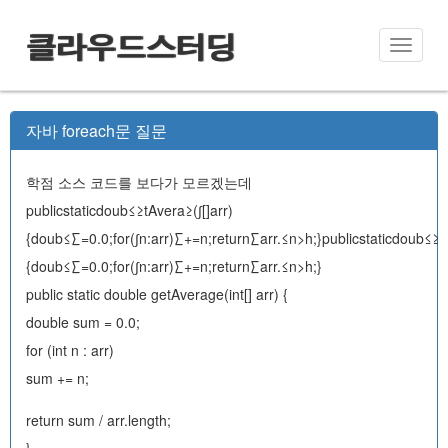
클라우드스터딩
Toggle
naviga
자바 foreach문 질문
학점 소스 코드를 보다가 모르겠는데
publicstaticdoub≤≥tAvera≥(∫[]arr)
{doub≤∑=0.0;for(∫n:arr)∑+=n;return∑arr.≤n>h;}publicstaticdoub≤≥tA
{doub≤∑=0.0;for(∫n:arr)∑+=n;return∑arr.≤n>h;}
public static double getAverage(int[] arr) {
double sum = 0.0;
for (int n : arr)
sum += n;
return sum / arr.length;
}