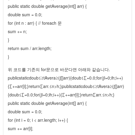
public static double getAverage(int[] arr) {
double sum = 0.0;
for (int n : arr) { // foreach 문
sum += n;
}
return sum / arr.length;
}
위 코드를 기존의 for문으로 바꾼다면 아래와 같습니다.
publicstaticdoub≤≥tAvera≥(∫[]arr){doub≤∑=0.0;for(∫i=0;i
h;i++)
{∑+=arr[i];}return∑arr.≤n>h;}publicstaticdoub≤≥tAvera≥(∫[]arr)
{doub≤∑=0.0;for(∫i=0;i
h;i++){∑+=arr[i];}return∑arr.≤n>h;}
public static double getAverage(int[] arr) {
double sum = 0.0;
for (int i = 0; i < arr.length; i++) {
sum += arr[i];