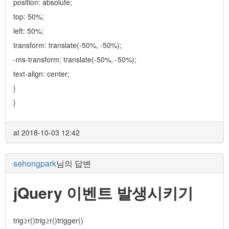
position: absolute;
top: 50%;
left: 50%;
transform: translate(-50%, -50%);
-ms-transform: translate(-50%, -50%);
text-align: center;
}
}
at 2018-10-03 12:42
sehongpark
님의 답변
jQuery 이벤트 발생시키기
trig≥r()trig≥r()trigger()