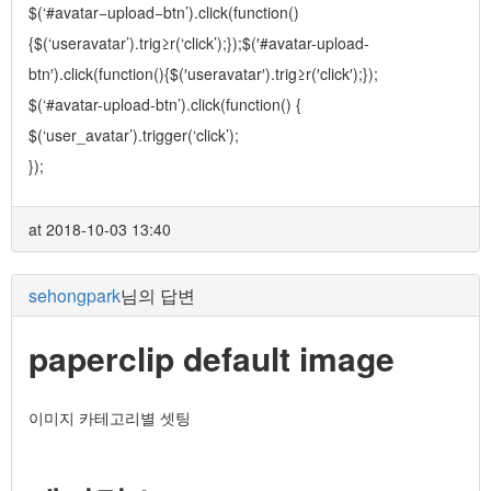
$(‘#avatar−upload−btn’).click(function()
{$(‘useravatar’).trig≥r(‘click’);});$(′#avatar-upload-
btn′).click(function(){$(′useravatar′).trig≥r(′click′);});
$(‘#avatar-upload-btn’).click(function() {
$(‘user_avatar’).trigger(‘click’);
});
at 2018-10-03 13:40
sehongpark
님의 답변
paperclip default image
이미지 카테고리별 셋팅