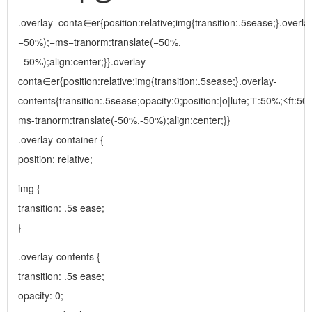
.overlay−conta∈er{position:relative;img{transition:.5sease;}.overl
−50%);−ms−tranorm:translate(−50%,
−50%);align:center;}}.overlay-
conta∈er{position:relative;img{transition:.5sease;}.overlay-
contents{transition:.5sease;opacity:0;position:|o|lute;⊤:50%;≤ft:5
ms-tranorm:translate(-50%,-50%);align:center;}}
.overlay-container {
position: relative;
img {
transition: .5s ease;
}
.overlay-contents {
transition: .5s ease;
opacity: 0;