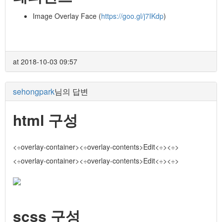
Image Overlay Face (
https://goo.gl/j7IKdp
)
at 2018-10-03 09:57
sehongpark
님의 답변
html 구성
<÷overlay-container>
<÷overlay-contents>Edit<÷><÷>
<÷overlay-container>
<÷overlay-contents>Edit<÷><÷>
scss 구성