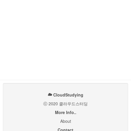
CloudStudying
ⓒ 2020 클라우드스터딩
More Info..
About
Contact