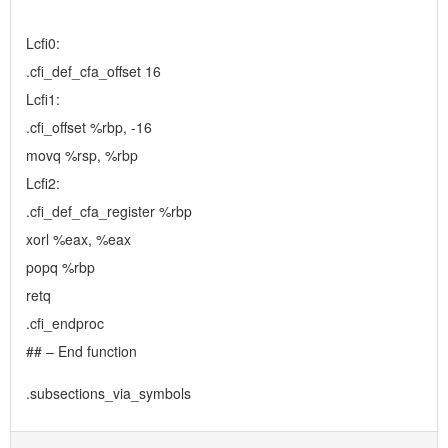
Lcfi0:
.cfi_def_cfa_offset 16
Lcfi1:
.cfi_offset %rbp, -16
movq %rsp, %rbp
Lcfi2:
.cfi_def_cfa_register %rbp
xorl %eax, %eax
popq %rbp
retq
.cfi_endproc
## – End function
.subsections_via_symbols