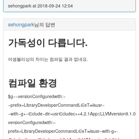
sehongpark at 2018-09-24 12:04
sehongpark
님의 답변
가독성이 다릅니다.
어셈블리상의 차이는 컴파일 결과 없네요.
컴파일 환경
$g−−versionConfiguredwith:−
−prefix=LibraryDeveloperCommandL∈eT∞lsusr−
−with−g×−∈clude−dir=usr∈cludec++4.2.1App≤LLVMversion9.1.0(
versionConfiguredwith:–
prefix=LibraryDeveloperCommandL∈eT∞lsusr–with-g×-