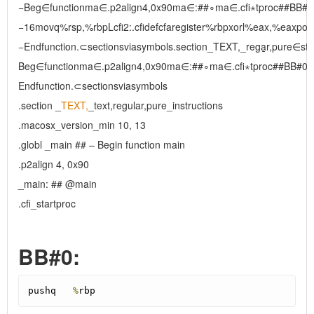
−Beg∈functionma∈.p2align4,0x90ma∈:##∘ma∈.cfi⋆tproc##BB#0:push
−16movq%rsp,%rbpLcfi2:.cfidefcfaregister%rbpxorl%eax,%eaxpop
−Endfunction.⊂sectionsviasymbols.section_TEXT,_rega̲r,pure∈st
Beg∈functionma∈.p2align4,0x90ma∈:##∘ma∈.cfi⋆tproc##BB#0:pushq
Endfunction.⊂sectionsviasymbols
.section _
TEXT,
_text,regular,pure_instructions
.macosx_version_min 10, 13
.globl _main ## – Begin function main
.p2align 4, 0x90
_main: ## @main
.cfi_startproc
BB#0:
pushq   
%
rbp