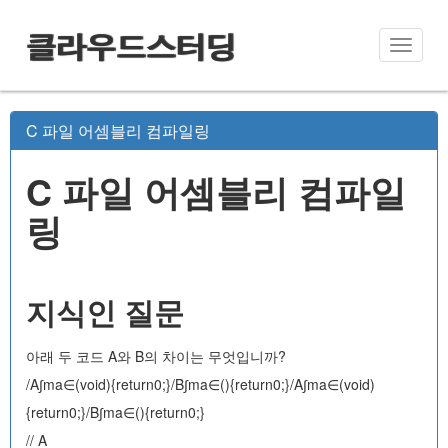
클라우드스터딩
Toggle
naviga
C 파일 어셈블리 컴파일링
C 파일 어셈블리 컴파일
링
지식인 질문
아래 두 코드 A와 B의 차이는 무엇입니까?
/A∫ma∈(void){return0;}/B∫ma∈(){return0;}/A∫ma∈(void)
{return0;}/B∫ma∈(){return0;}
// A