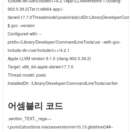
∈clude-dir=usr∈cludec++4.2.1App≤LLVMversion9.1.0(clang-
902.0.39.2)Tar≥t:x8664-app≤-
darw∈17.7.0Threadmodel:posixInstal≤dDir:LibraryDeveloperC
$ gcc –version
Configured with: –
prefix=/Library/Developer/CommandLineTools/usr –with-gxx-
include-dir=/usr/include/c++/4.2.1
Apple LLVM version 9.1.0 (clang-902.0.39.2)
Target: x86_64-apple-darwin17.7.0
Thread model: posix
InstalledDir: /Library/Developer/CommandLineTools/usr/bin
어셈블리 코드
.section_TEXT,_rega––
r,pure∈structions.macosxversionmin10,13.globlma∈##−