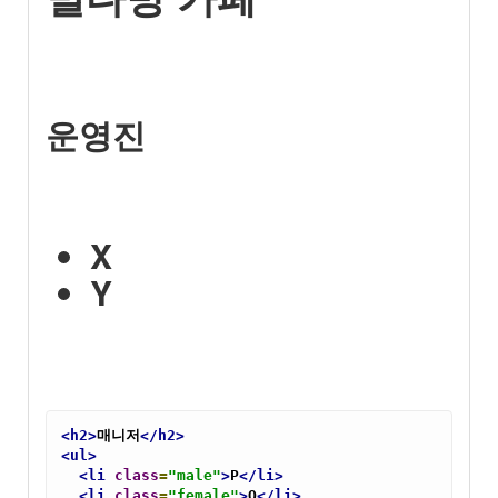
운영진
X
Y
<h2>
매니저
</h2>
<ul>
<li
class
=
"male"
>
P
</li>
<li
class
=
"female"
>
Q
</li>