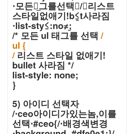
⋅모든태̲그를선택⋅/⋅리스트
스타일없애기!b≤̲t사라짐
⋅list-sty≤:no≠;̲
/* 모든 ul 태그를 선택
/
ul {
/
리스트 스타일 없애기!
bullet 사라짐 */
list-style: none;
}
5) 아이디 선택자
/⋅ceo아이디가있는놈,이를
선택⋅#ceo{/⋅배경색변경
⋅background−#dfe0e1;}/