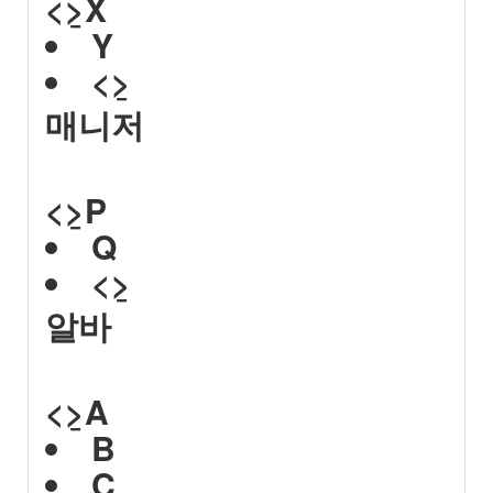
<>̲
X
Y
<>̲
매니저
<>̲
P
Q
<>̲
알바
<>̲
A
B
C