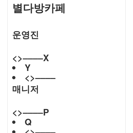
별다방카페
운영진
<>––––
X
Y
<>––––
매니저
<>––––
P
Q
<>––––