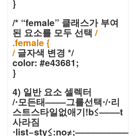
}
/* “female” 클래스가 부여
된 요소를 모두 선택
/
.female {
/
글자색 변경 */
color: #e43681;
}
4) 일반 요소 셀렉터
/⋅모든태––––그를선택⋅/⋅리
스트스타일없애기!b≤––––t
사라짐
⋅list−sty≤:no≠;–––––––––