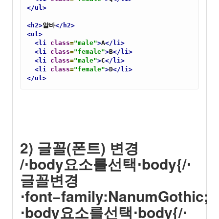
</ul>
<h2>
알바
</h2>
<ul>
<li
class
=
"male"
>
A
</li>
<li
class
=
"female"
>
B
</li>
<li
class
=
"male"
>
C
</li>
<li
class
=
"female"
>
D
</li>
</ul>
2) 글꼴(폰트) 변경
/⋅body요소를선택⋅body{/⋅
글꼴변경
⋅font−family:NanumGothic;}/
⋅body요소를선택⋅body{/⋅