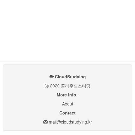
CloudStudying
ⓒ 2020 클라우드스터딩
More Info..
About
Contact
mail@cloudstudying.kr