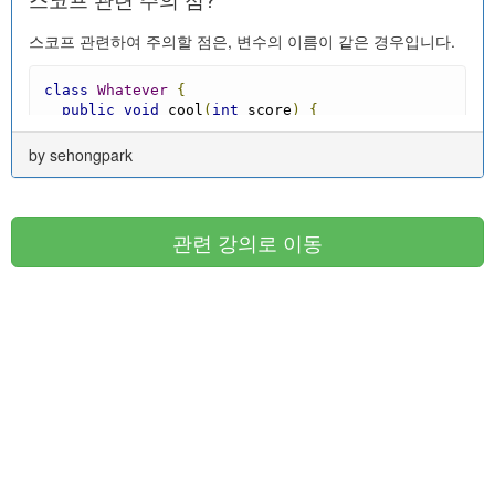
스코프 관련하여 주의할 점은, 변수의 이름이 같은 경우입니다.
class
Whatever
{
public
void
 cool
(
int
 score
)
{
String
 result 
=
""
;
...
by sehongpark
}
public
void
 great
(
int
 score
)
{
String
 result 
=
""
;
관련 강의로 이동
...
}
}
위 코드를 보면 cool() 메소드와 great() 메소드 내부에 둘 다
score 및 result 변수를 가지고 있습니다. 이들은 같은 이름이지
만 서로 스코프가 다르기에 각각 개별적인 변수입니다. 서울 철
수와 부산 철수가 다른 것처럼 말이죠.