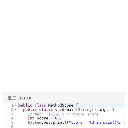
문제
주어진 코드를 실행하고, 그 결과를 분석하시오.
출력 예
score 
=
88
in
 main
()
score 
=
78
in
 foo
()
score 
=
88
in
 main
()
코드:
java 1.8
1
public
class
MethodScope
 {
2
public
static
void
main
(
String
[] 
args
) {
3
// main 
메
소
드
의
지
역
변
수
 score
4
int
score
=
88
;
5
System
.
out
.
printf
(
"score = %d in main()\n"
,
6