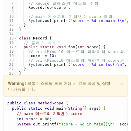
7
// Record 
클
래
스
의
메
소
드
수
행
8
Record
.
foo
(
score
);
9
10
// main 
메
소
드
의
지
역
변
수
 score 
출
력
11
System
.
out
.
printf
(
"score = %d in main()\n"
,
12
  }
13
}
14
15
class
Record
 {
16
// 
클
래
스
메
소
드
17
public
static
void
foo
(
int
score
) {
18
// printMinus10 
메
소
드
의
파
라
미
터
 score
의
값
19
score
-=
10
;
20
// printMinus10 
메
소
드
의
파
라
미
터
 score
의
값
21
System
.
out
.
printf
(
"score = %d in foo()\n"
, 
22
  }
23
}
×
Warning!
크롬 데스크탑 모드 이용 시 코드 작성 및 실행
이 가능합니다.
public
class
MethodScope
{
public
static
void
 main
(
String
[]
 args
)
{
// main 메소드의 지역변수 score
int
 score 
=
88
;
System
.
out
.
printf
(
"score = %d in main()\n"
,
 scor